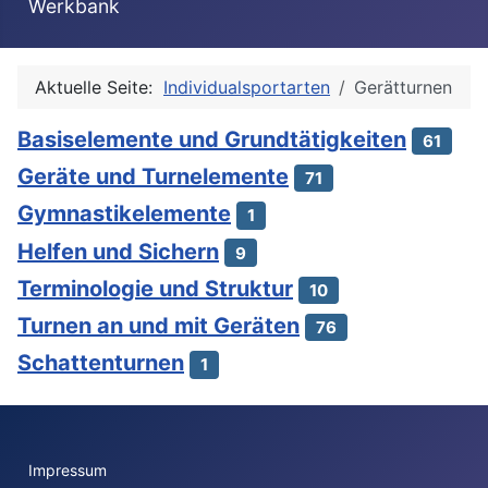
Werkbank
Aktuelle Seite:
Individualsportarten
Gerätturnen
Basiselemente und Grundtätigkeiten
61
Geräte und Turnelemente
71
Gymnastikelemente
1
Helfen und Sichern
9
Terminologie und Struktur
10
Turnen an und mit Geräten
76
Schattenturnen
1
Impressum